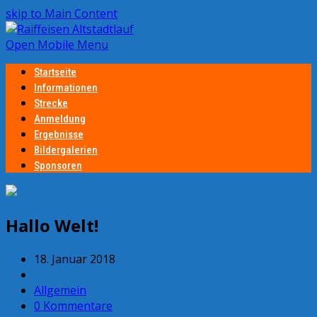
skip to Main Content
Open Mobile Menu
Startseite
Informationen
Strecke
Anmeldung
Ergebnisse
Bildergalerien
Sponsoren
Hallo Welt!
18. Januar 2018
Allgemein
0 Kommentare