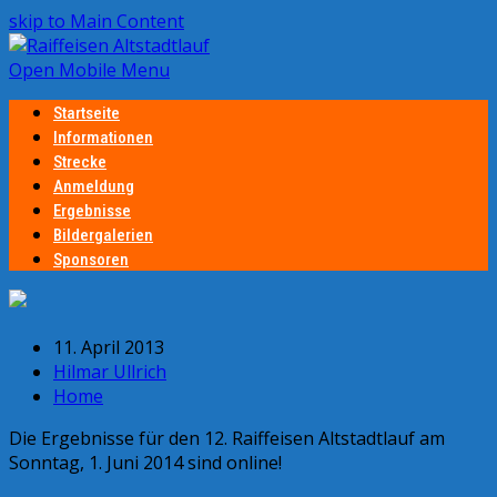
skip to Main Content
Open Mobile Menu
Startseite
Informationen
Strecke
Anmeldung
Ergebnisse
Bildergalerien
Sponsoren
11. April 2013
Hilmar Ullrich
Home
Die Ergebnisse für den 12. Raiffeisen Altstadtlauf am
Sonntag, 1. Juni 2014 sind online!